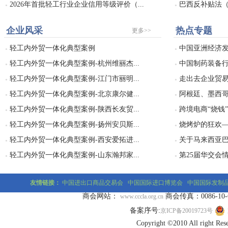
2026年首批轻工行业企业信用等级评价（...
巴西反补贴法（Dec
●
●
企业风采
热点专题
更多>>
轻工内外贸一体化典型案例
中国亚洲经济发
●
●
轻工内外贸一体化典型案例-杭州维丽杰...
中国制药装备行
●
●
轻工内外贸一体化典型案例-江门市丽明...
走出去企业贸易
●
●
轻工内外贸一体化典型案例-北京康尔健...
阿根廷、墨西哥
●
●
轻工内外贸一体化典型案例-陕西长友贸...
跨境电商“烧钱
●
●
轻工内外贸一体化典型案例-扬州安贝斯...
烧烤炉的狂欢——
●
●
轻工内外贸一体化典型案例-西安爱拓进...
关于马来西亚巴
●
●
轻工内外贸一体化典型案例-山东瀚邦家...
第25届华交会
●
●
友情链接：
中国进出口商品交易会
中国国际进口博览会
中国国际发制
商会网站：
商会传真：0086-10-677
www.cccla.org.cn
备案序号:
京ICP备20019723号
Copyright ©2010 All r