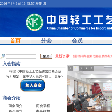
2026年8月6日 16:45:57 星期四
首页
分会
会员
最新资讯:
· 关于召开中国轻工工艺品进出口商会第七届会员代表大
入会指南
1
2
3
4
5
根据《中国轻工工艺品进出口商会章
程》规定，在中华人民共和国....
更多>
商会介绍
商会简介
商会章程
商会领导
办事机构