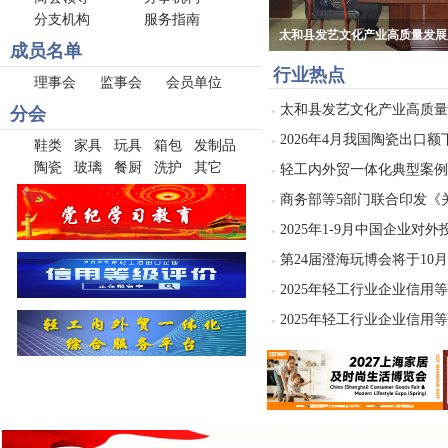
分支机构
服务指南
太和县发艺文化产业高质量发展
成员名单
商会发制品分会四届三次副理事
行业热点
理事会
监事会
会员单位
太和县发艺文化产业高质量发
分会
●
2026年4月我国陶瓷出口额下
●
鞋类
家具
玩具
箱包
发制品
陶瓷
玻璃
餐厨
洗护
其它
轻工内外贸一体化典型案例
●
商务部等5部门联合印发《关
●
2025年1-9月中国企业对
●
第24届澄海玩博会将于10月
●
2025年轻工行业企业信用等
●
2025年轻工行业企业信用等
●