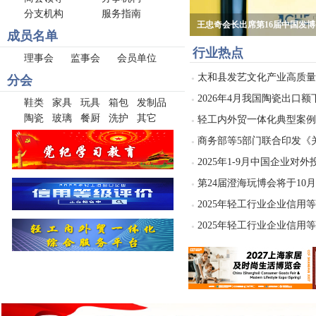
分支机构
服务指南
王忠奇会长出席第16届中国发
成员名单
行业热点
理事会
监事会
会员单位
太和县发艺文化产业高质量发
分会
●
2026年4月我国陶瓷出口额下
●
鞋类
家具
玩具
箱包
发制品
陶瓷
玻璃
餐厨
洗护
其它
轻工内外贸一体化典型案例
●
商务部等5部门联合印发《关
●
2025年1-9月中国企业对
●
第24届澄海玩博会将于10月
●
2025年轻工行业企业信用等
●
2025年轻工行业企业信用等
●