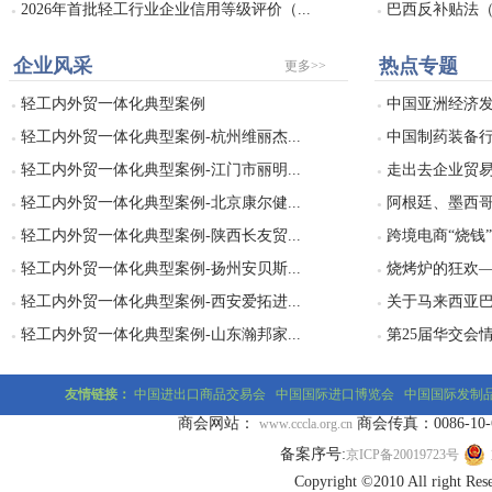
2026年首批轻工行业企业信用等级评价（...
巴西反补贴法（Dec
●
●
企业风采
热点专题
更多>>
轻工内外贸一体化典型案例
中国亚洲经济发
●
●
轻工内外贸一体化典型案例-杭州维丽杰...
中国制药装备行
●
●
轻工内外贸一体化典型案例-江门市丽明...
走出去企业贸易
●
●
轻工内外贸一体化典型案例-北京康尔健...
阿根廷、墨西哥
●
●
轻工内外贸一体化典型案例-陕西长友贸...
跨境电商“烧钱
●
●
轻工内外贸一体化典型案例-扬州安贝斯...
烧烤炉的狂欢——
●
●
轻工内外贸一体化典型案例-西安爱拓进...
关于马来西亚巴
●
●
轻工内外贸一体化典型案例-山东瀚邦家...
第25届华交会
●
●
友情链接：
中国进出口商品交易会
中国国际进口博览会
中国国际发制
商会网站：
商会传真：0086-10-677
www.cccla.org.cn
备案序号:
京ICP备20019723号
Copyright ©2010 All r