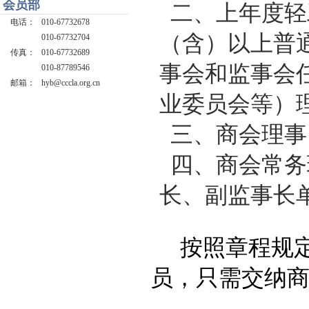
会员部
二、上年度轻
电话：
010-67732678
（含）以上普
010-67732704
传真：
010-67732689
事会和监事会
010-87789546
邮箱：
hyb@cccla.org.cn
业委员会等）理
三、商会理事
四、商会常务
长、副监事长
按照章程规
员，只需交纳