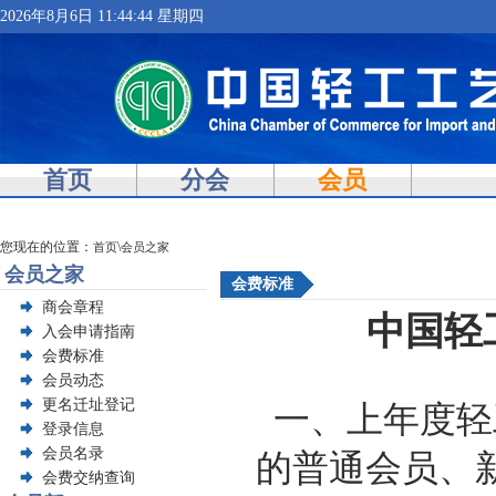
2026年8月6日 11:44:44 星期四
首页
分会
会员
您现在的位置：
\
首页
会员之家
会员之家
会费标准
商会章程
中国轻
入会申请指南
会费标准
会员动态
更名迁址登记
一、上年度轻
登录信息
会员名录
的普通会员、新
会费交纳查询