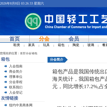
2026年8月8日 03:26:34 星期六
首页
分会
会员
鞋类
家具
玩具
箱包
陶瓷
玻璃
餐
|
|
|
|
|
|
您现在的位置：
\
\
首页
分会
箱包
箱包
分会简介
入会指南
箱包产品是我国传统出
商会简介
理事单位
海关统计，我国箱包产品
分会章程
元，同比增长17.2%,
联系我们
入会登记
友情链接
纽约中美商务网