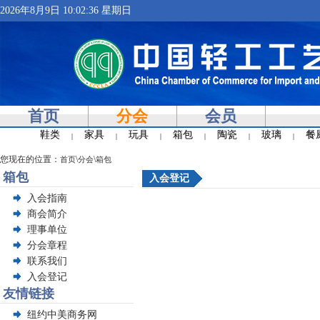
2026年8月9日 10:02:36 星期日
首页
分会
会员
鞋类
家具
玩具
箱包
陶瓷
玻璃
餐
|
|
|
|
|
|
您现在的位置：
\
\
首页
分会
箱包
箱包
入会登记
入会指南
商会简介
理事单位
分会章程
联系我们
入会登记
友情链接
纽约中美商务网