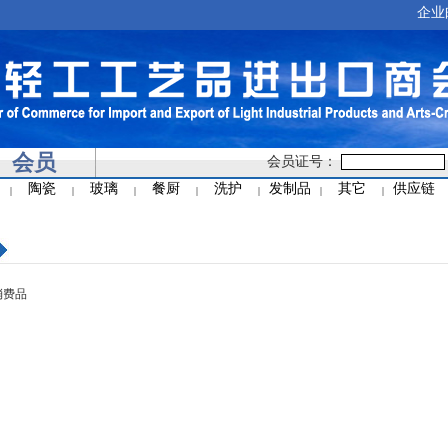
企业
会员
会员证号：
陶瓷
玻璃
餐厨
洗护
发制品
其它
供应链
|
|
|
|
|
|
|
消费品