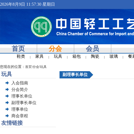
2026年8月9日 11:57:31 星期日
首页
分会
会员
鞋类
家具
玩具
箱包
陶瓷
玻璃
餐
|
|
|
|
|
|
您现在的位置：
\
\
首页
分会
玩具
玩具
副理事长单位
入会指南
分会简介
理事长单位
副理事长单位
理事单位
商会章程
友情链接