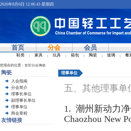
2026年8月6日 12:06:44 星期四
首页
分会
会员
鞋类
家具
玩具
箱包
陶瓷
玻璃
餐
|
|
|
|
|
|
您现在的位置：
\
\
首页
分会
陶瓷
陶瓷
理事单位
入会指南
五、其他理事单
分会简介
理事长单位
副理事长单位
1.
潮州新动力净
理事单位
商会章程
Chaozhou New Po
友情链接