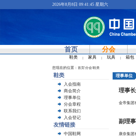
2026年8月8日 09:41:46 星期六
首页
分会
鞋类
家具
玩具
箱包
|
|
|
您现在的位置：
\
\
首页
分会
鞋类
鞋类
理事单位
入会指南
理事长
商会简介
理事单位
金帝集团
分会章程
联系我们
入会登记
副理事
友情链接
中国鞋网
康奈集团