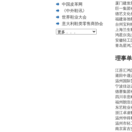
厦门建发
中国皮革网
巨一集团
《中外鞋讯》
德艺文化
世界鞋业大会
福建洛弛
意大利鞋类零售商协会
台州宝利
上海兰生
鸿星尔克
安徽轻工
青岛星鸿
理事单
江苏汇鸿
莆田中晟
温州国际
宁波佳达
德赛集团
四川非意
福州朗浩
东艺鞋业
浙江卓凌
温州华得
温州市轻
南京富吉