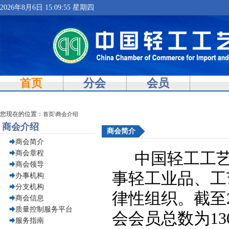
2026年8月6日 15:09:55 星期四
首页
分会
会员
您现在的位置：
\
首页
商会介绍
商会介绍
商会简介
商会简介
商会章程
中国轻工工艺
商会领导
事轻工业品、工
办事机构
分支机构
律性组织。截至
商会信息
质量控制服务平台
会会员总数为
13
服务指南