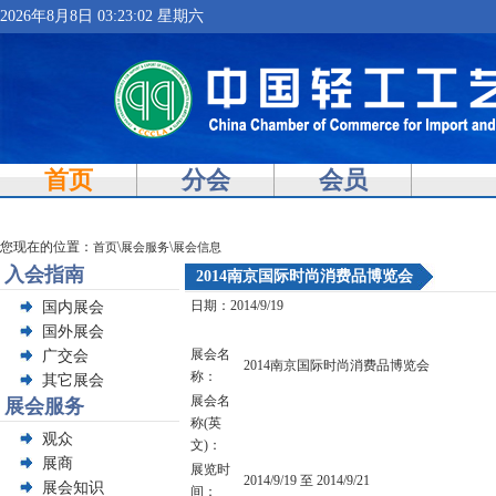
2026年8月8日 03:23:03 星期六
首页
分会
会员
您现在的位置：
\
\
首页
展会服务
展会信息
入会指南
2014南京国际时尚消费品博览会
日期：
2014/9/19
国内展会
国外展会
展会名
广交会
2014南京国际时尚消费品博览会
称：
其它展会
展会名
展会服务
称(英
观众
文)：
展商
展览时
2014/9/19
至
2014/9/21
展会知识
间：