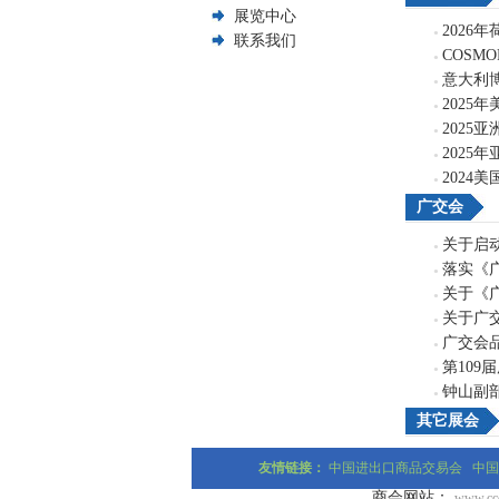
展览中心
2026
●
联系我们
COSM
●
意大利博
●
2025
●
2025
●
2025
●
2024
●
广交会
关于启
●
落实《
●
关于《
●
关于广交
●
广交会
●
第10
●
钟山副
●
其它展会
友情链接：
中国进出口商品交易会
中国
商会网站：
www.ccc