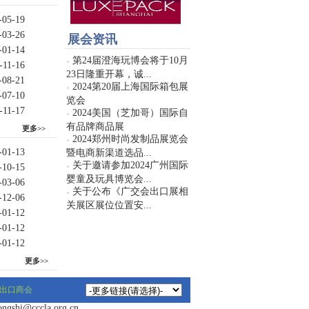
-05-19
-03-26
展会资讯
-01-14
第24届澄海玩博会将于10月
●
-11-16
23日隆重开幕，诚...
-08-21
2024第20届上海国际箱包展
●
-07-10
览会
-11-17
2024美国（芝加哥）国际自
●
有品牌商品展
更多>>
2024郑州时尚发制品展览会
●
-01-13
暨电商新渠道选品...
关于邀请参加2024广州国际
-10-15
●
婴童及玩具博览会...
-03-06
关于公布《广交会出口展相
●
-12-06
关展区展位位置安...
-01-12
-01-12
-01-12
更多>>
出口商会
hi@cccla.org.cn