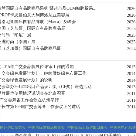
年荷兰国际自有品牌商品采购 暨超市及OEM贴牌贸易...
2026
OPROF卡思曼伯意大利博洛尼亚美容展
2026
洛尼亚国际自有品牌展（Marca）及峰会
2026
年美国（芝加哥）国际自有品牌商品展
2025
亚洲时尚（印尼）展
2025
年亚洲时尚（泰国）展
2025
美国（芝加哥）国际自有品牌商品展
2024
动2015年广交会品牌展位评审工作的通知
2015
广交会绿色发展计划》，继续做好绿色布展工作
2014
广交会绿色发展计划》的说明
2014
会举办2014年出口产品设计奖（CF奖）评选活动...
2013
品牌展位使用情况说明会在北京召开
2011
9届广交会筹备工作会议在杭州举行
2011
部长在第109届广交会筹备工作会议上的讲话
2011
国际进口博览会
中国国际发制品展览会
中国食品土畜进出口商会
中国机电产品进
商会传真：0086-10-67732698 0086-10-67732689 电子邮箱： bangongs
la.org.cn