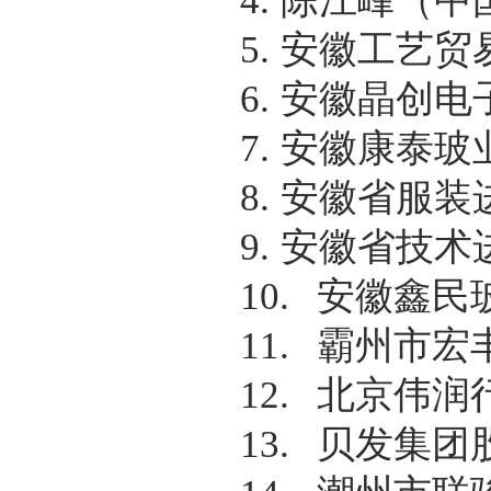
4.
陈江峰（中
5.
安徽工艺贸
6.
安徽晶创电
7.
安徽康泰玻
8.
安徽省服装
9.
安徽省技术
10.
安徽鑫民
11.
霸州市宏
12.
北京伟润
13.
贝发集团