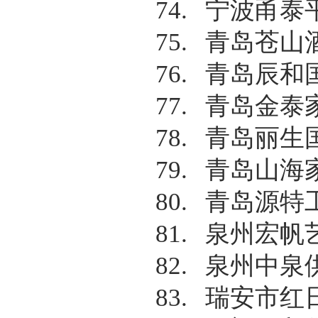
74.
宁波甬泰
75.
青岛苍山
76.
青岛辰和
77.
青岛金泰
78.
青岛丽生
79.
青岛山海
80.
青岛源特
81.
泉州宏帆
82.
泉州中泉
83.
瑞安市红