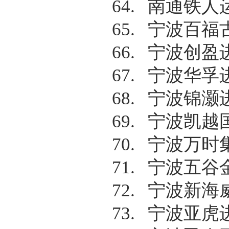
64.
南通铁人
65.
宁波百福
66.
宁波创盈
67.
宁波华孚
68.
宁波锦灏
69.
宁波凯越
70.
宁波万时
71.
宁波五谷
72.
宁波新海
73.
宁波亚虎