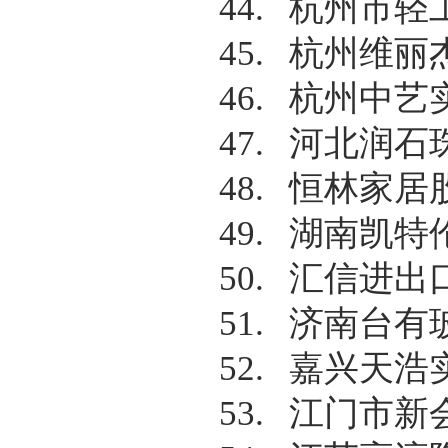
44.
杭州市轻
45.
杭州维丽
46.
杭州中艺
47.
河北润石
48.
恒林家居
49.
湖南凯特
50.
汇信进出
51.
济南台有
52.
嘉兴天浩
53.
江门市新