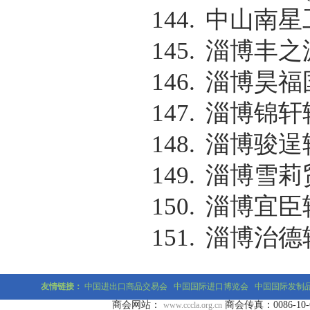
144.
中山南星
145.
淄博丰之
146.
淄博昊福
147.
淄博锦轩
148.
淄博骏逞
149.
淄博雪莉
150.
淄博宜臣
151.
淄博治德
友情链接：
中国进出口商品交易会
中国国际进口博览会
中国国际发制
商会网站：
商会传真：0086-10-677
www.cccla.org.cn