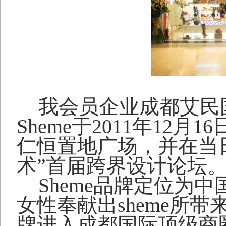
我会员企业成都艾民
Sheme
于
2011
年
12
月
16
仁恒置地广场，并在当
术”首届跨界设计论坛
Sheme
品牌定位为中
女性奉献出
sheme
所带
牌进入成都国际顶级商