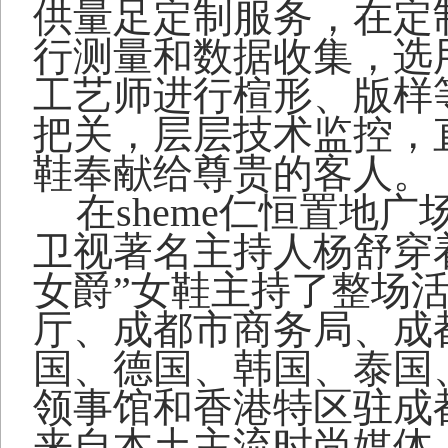
供量足定制服务，在定
行测量和数据收集，选
工艺师进行楦形、版样
把关，层层技术监控，
鞋奉献给尊贵的客人。
在
sheme
仁恒置地广
卫视著名主持人杨舒穿
女爵”女鞋主持了整场
厅、成都市商务局、成
国、德国、韩国、泰国
领事馆和香港特区驻成
来自本土主流时尚媒体