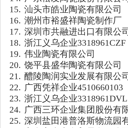
15.
汕头市皓业陶瓷有限公司
16.
潮州市裕盛祥陶瓷制作厂
17.
深圳市共融进出口有限公
18.
浙江义乌企业
3318961CZF
19.
伟业陶瓷有限公司
20.
饶平县盛华陶瓷有限公司
21.
醴陵陶润实业发展有限公
22.
广西凭祥企业
4510660103
23.
浙江义乌企业
3318961DVL
24.
广西三环企业集团股份有
25.
深圳盐田港普洛斯物流园