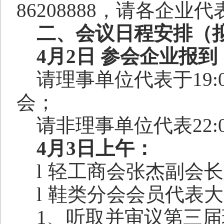
86208888
，请各企业代
二、会议日程安排（
4
月
2
日 参会企业报到
请理事单位代表于
19:
会；
请非理事单位代表
22:
4
月
3
日上午：
l
轻工商会张杰副会长
l
鞋类分会会员代表大
1
、听取并审议第三届