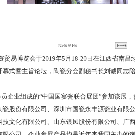
共3张 第1张
资贸易博览会于
2019
年
5
月
18-20
日在江西省南昌
开幕式暨主旨论坛，陶瓷分会副秘书长刘诚同志
会员企业组成的
“
中国国宴瓷联合展团
”
参加该展，
陶瓷股份有限公司、深圳市国瓷永丰源瓷业有限
科技文化有限公司、山东银凤股份有限公司、广
有限公司。企业参展产品均是近年来我国主办的