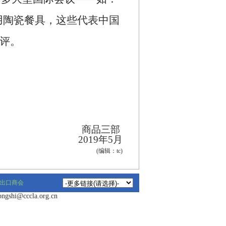
用陶瓷餐具，这些代表中国
评。
商品三部
2019
年
5
月
(编辑：tc)
出口商会
hi@cccla.org.cn