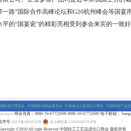
带一路
”
国际合作高峰论坛和
G20
杭州峰会等国宴
水平的
“
国宴瓷
”
的精彩亮相受到参会来宾的一致好
国际进口博览会
中国国际发制品展览会
中国食品土畜进出口商会
中国机电产品进
商会传真：0086-10-67732698 0086-10-67732689 电子邮箱： bangongs
la.org.cn
案序号:
京ICP备20019723号
京公网安备 11010502033120号
Copyright ©2010 All right Reserved 中国轻工工艺品进出口商会 版权所有