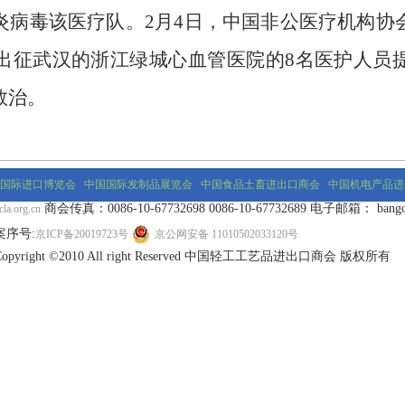
炎病毒该医疗队。
2
月
4
日，中国非公医疗机构协
出征武汉的浙江绿城心血管医院的
8
名医护人员
救治。
国际进口博览会
中国国际发制品展览会
中国食品土畜进出口商会
中国机电产品进
商会传真：0086-10-67732698 0086-10-67732689 电子邮箱： bangongs
la.org.cn
案序号:
京ICP备20019723号
京公网安备 11010502033120号
Copyright ©2010 All right Reserved 中国轻工工艺品进出口商会 版权所有