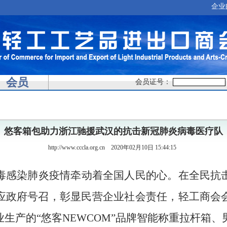
企业
会员
会员证号：
悠客箱包助力浙江驰援武汉的抗击新冠肺炎病毒医疗队
http://www.cccla.org.cn
2020年02月10日 15:44:15
毒感染肺炎疫情牵动着全国人民的心。在全民抗
应政府号召，彰显民营企业社会责任，轻工商会
业生产的
“
悠客
NEWCOM”
品牌智能称重拉杆箱、