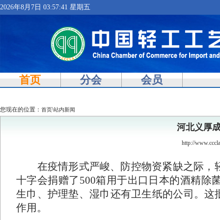
2026年8月7日 03:57:41 星期五
首页
分会
会员
您现在的位置：
\
首页
站内新闻
河北义厚成
http://www.ccc
在疫情形式严峻、防控物资紧缺之际，
十字会捐赠了
500
箱用于出口日本的酒精除
生巾、护理垫、湿巾还有卫生纸的公司。这
作用。