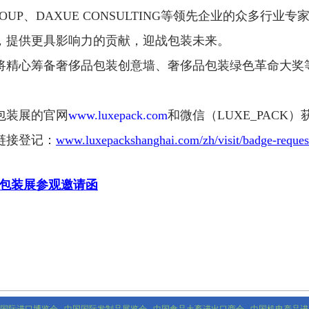
ROUP
、
DAXUE CONSULTING
等领先企业的众多行业专
，提供更具影响力的贡献，迎战包装未来。
将精心筹备奢侈品包装创意墙、奢侈品包装绿色革命大奖
包装展的官网
www.luxepack.com
和微信（
LUXE_PACK
）
链接登记
：
www.luxepackshanghai.com/zh/visit/badge-reques
品包装展参观邀请函