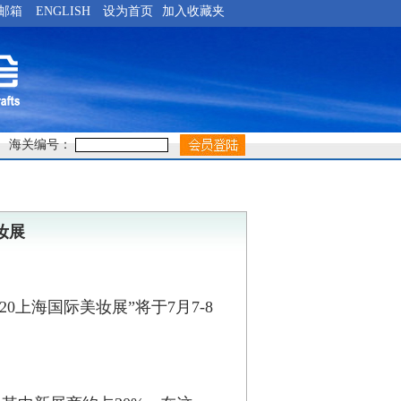
邮箱
ENGLISH
设为首页
加入收藏夹
海关编号：
妆展
20
上海国际美妆展
”
将于
7
月
7-8