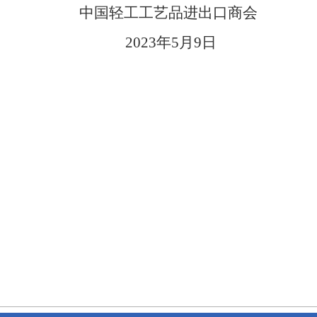
中国轻工工艺品进出口商会
23
年
5
月
9
日