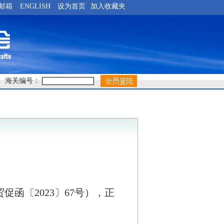
邮箱
ENGLISH
设为首页
加入收藏夹
海关编号：
贸促函〔
2023
〕
67
号），正