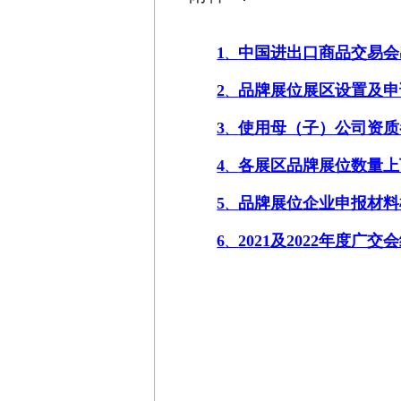
1
中国进出口商品交易会
、
2
品牌展位展区设置及申
、
3
使用母（子）公司资质
、
4
各展区品牌展位数量上
、
5
品牌展位企业申报材料
、
6
2021
及
2022
年度广交会
、